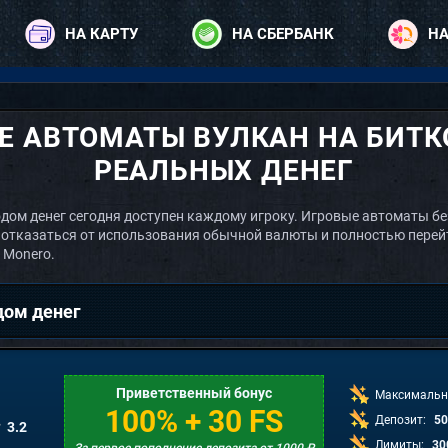
НА КАРТУ
НА СБЕРБАНК
НА
ЫЕ АВТОМАТЫ ВУЛКАН НА БИТ
РЕАЛЬНЫХ ДЕНЕГ
дом денег сегодня доступен каждому игроку. Игровые автоматы б
м отказаться от использования обычной валюты и полностью перей
и Monero.
дом денег
Приветственный бонус
Максимальн
100% + 30 FS
Депозит:
50
3.2
Лимиты:
30
За первое пополнение депозита от 1000 ₽