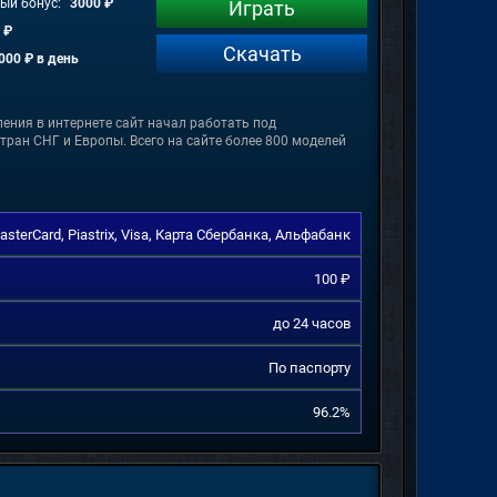
ый бонус:
3000 ₽
Играть
 ₽
Скачать
000 ₽ в день
ения в интернете сайт начал работать под
ран СНГ и Европы. Всего на сайте более 800 моделей
asterCard, Piastrix, Visa, Карта Сбербанка, Альфабанк
100 ₽
до 24 часов
По паспорту
96.2%