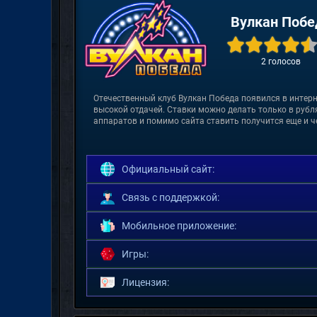
Вулкан Побе
2 голосов
Отечественный клуб Вулкан Победа появился в интерне
высокой отдачей. Ставки можно делать только в рубл
аппаратов и помимо сайта ставить получится еще и че
Официальный сайт:
Связь с поддержкой:
Мобильное приложение:
Игры:
Лицензия: