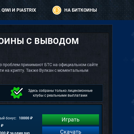
 QIWI И PIASTRIX
НА БИТКОИНЫ
КОИНЫ С ВЫВОДОМ
ез проблем принимают БТС на официальном сайте
ти на крипту. Также Вулкан с моментальным
Здесь собраны только лицензионные
клубы с реальными выплатами
ый бонус:
10000 ₽
Играть
 ₽
Скачать
000 ₽ за один раз