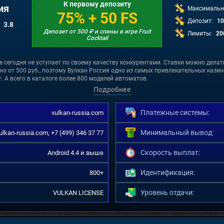
К первому депозиту
ия
Максимальн
75% + 50 FS
Депозит:
10
3.8
Депозит от 500 ₽ и спины в игре Fruit
Лимиты:
20
Cocktail
е сегодня не уступает по своему качеству конкурентами. Ставки можно делат
но от 500 руб., поэтому Вулкан Россия одно из самых привлекательных казин
. А всего в каталоге более 800 моделей автоматов.
Подробнее
Платежные системы:
vulkan-russia.com
Минимальный вывод:
lkan-russia.com, +7 (499) 346 37 77
Скорость выплат:
Android 4.4 и выше
Идентификация:
800+
Уровень отдачи:
VULKAN LICENSE