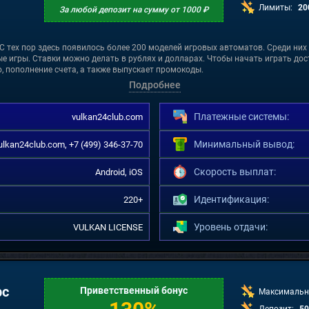
Лимиты:
20
За любой депозит на сумму от 1000 ₽
 С тех пор здесь появилось более 200 моделей игровых автоматов. Среди ни
ые игры. Ставки можно делать в рублях и долларах. Чтобы начать играть дост
ю, пополнение счета, а также выпускает промокоды.
Подробнее
Платежные системы:
vulkan24club.com
Минимальный вывод:
lkan24club.com, +7 (499) 346-37-70
Скорость выплат:
Android, iOS
Идентификация:
220+
Уровень отдачи:
VULKAN LICENSE
рс
Приветственный бонус
Максимальн
Депозит:
50